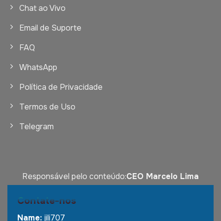
Chat ao Vivo
Email de Suporte
FAQ
WhatsApp
Política de Privacidade
Termos de Uso
Telegram
Responsável pelo conteúdo:
CEO Marcelo Lima
Contate-nos
Name:
jili707