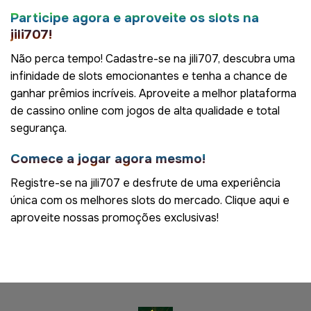
Participe agora e aproveite os slots na
jili707!
Não perca tempo! Cadastre-se na jili707, descubra uma
infinidade de slots emocionantes e tenha a chance de
ganhar prêmios incríveis. Aproveite a melhor plataforma
de cassino online com jogos de alta qualidade e total
segurança.
Comece a jogar agora mesmo!
Registre-se na jili707 e desfrute de uma experiência
única com os melhores slots do mercado. Clique aqui e
aproveite nossas promoções exclusivas!