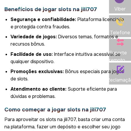
Benefícios de jogar slots na jili707
Viber
Segurança e confiabilidade:
Plataforma licenciada
e protegida contra fraudes.
Telefone
Variedade de jogos:
Diversos temas, formatos e
recursos bônus.
Suporte
Facilidade de uso:
Interface intuitiva acessível de
remoto
qualquer dispositivo.
Promoções exclusivas:
Bônus especiais para jogos
de slots.
Reclamaçã
Atendimento ao cliente:
Suporte eficiente para
dúvidas e problemas.
Como começar a jogar slots na jili707
Para aproveitar os slots na jili707, basta criar uma conta
na plataforma, fazer um depósito e escolher seu jogo