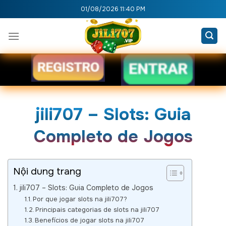
Skip
01/08/2026 11:40 PM
to
content
jili707 – Slots: Guia
Completo de Jogos
Nội dung trang
jili707 – Slots: Guia Completo de Jogos
Por que jogar slots na jili707?
Principais categorias de slots na jili707
Benefícios de jogar slots na jili707