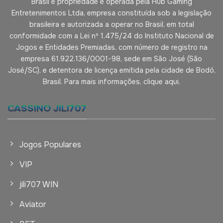
Brasil é propriedade e operada pela Hub Gaming
Entretenimentos Ltda, empresa constituída sob a legislação
brasileira e autorizada a operar no Brasil, em total
conformidade com a Lei nº 1.475/24 do Instituto Nacional de
Jogos e Entidades Premiadas, com número de registro na
empresa 61.922.136/0001-98, sede em São José (São
José/SC), e detentora de licença emitida pela cidade de Bodó,
Brasil. Para mais informações, clique aqui.
CASSINO JILI707
Jogos Populares
VIP
jili707 WIN
Aviator