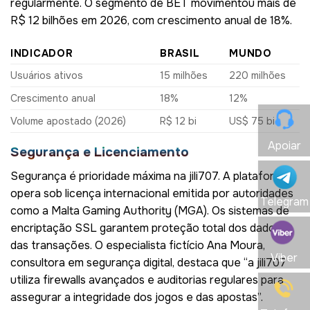
regularmente. O segmento de BET movimentou mais de
R$ 12 bilhões em 2026, com crescimento anual de 18%.
INDICADOR
BRASIL
MUNDO
Usuários ativos
15 milhões
220 milhões
Crescimento anual
18%
12%
Volume apostado (2026)
R$ 12 bi
US$ 75 bi
Apoiar
Segurança e Licenciamento
Segurança é prioridade máxima na jili707. A plataforma
opera sob licença internacional emitida por autoridades
Telegram
como a Malta Gaming Authority (MGA). Os sistemas de
encriptação SSL garantem proteção total dos dados e
das transações. O especialista fictício Ana Moura,
Viber
consultora em segurança digital, destaca que “a jili707
utiliza firewalls avançados e auditorias regulares para
assegurar a integridade dos jogos e das apostas”.