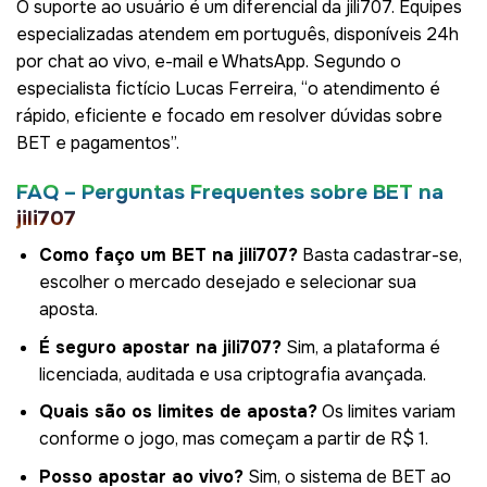
O suporte ao usuário é um diferencial da jili707. Equipes
especializadas atendem em português, disponíveis 24h
por chat ao vivo, e-mail e WhatsApp. Segundo o
especialista fictício Lucas Ferreira, “o atendimento é
rápido, eficiente e focado em resolver dúvidas sobre
BET e pagamentos”.
FAQ – Perguntas Frequentes sobre BET na
jili707
Como faço um BET na jili707?
Basta cadastrar-se,
escolher o mercado desejado e selecionar sua
aposta.
É seguro apostar na jili707?
Sim, a plataforma é
licenciada, auditada e usa criptografia avançada.
Quais são os limites de aposta?
Os limites variam
conforme o jogo, mas começam a partir de R$ 1.
Posso apostar ao vivo?
Sim, o sistema de BET ao