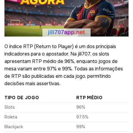
O índice RTP (Return to Player) é um dos principais
indicadores para o apostador. Na jili707, os slots
apresentam RTP médio de 96%, enquanto jogos de
mesa variam entre 97% e 99%. Todas as informações
de RTP são publicadas em cada jogo, permitindo
decisões mais assertivas.
TIPO DE JOGO
RTP MÉDIO
Slots
96%
Roleta
97.5%
Blackjack
99%